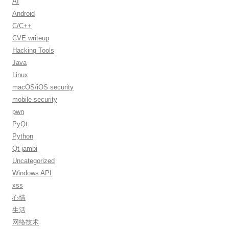
AI
Android
C/C++
CVE writeup
Hacking Tools
Java
Linux
macOS/iOS security
mobile security
pwn
PyQt
Python
Qt-jambi
Uncategorized
Windows API
xss
心情
生活
网络技术