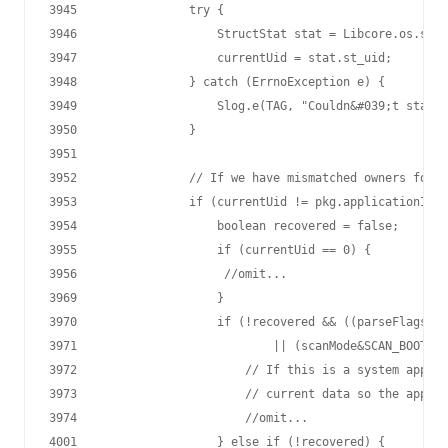
3945                try {

3946                    StructStat stat = Libcore.os.stat
3947                    currentUid = stat.st_uid;

3948                } catch (ErrnoException e) {

3949                    Slog.e(TAG, "Couldn&#039;t stat p
3950                }

3951

3952                // If we have mismatched owners for t
3953                if (currentUid != pkg.applicationInfo
3954                    boolean recovered = false;

3955                    if (currentUid == 0) {

3956                     //omit...

3969                    }

3970                    if (!recovered && ((parseFlags&Pa
3971                            || (scanMode&SCAN_BOOTING
3972                        // If this is a system app, w
3973                        // current data so the applic
3974                        //omit...

4001                    } else if (!recovered) {
