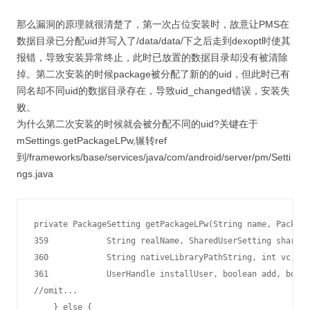
那么漏洞的原理就很清楚了，第一次占位安装时，故意让PMS在
数据目录已分配uid并写入了/data/data/下之后走到dexopt时使其
报错，导致安装异常终止，此时已放置的数据目录却没有被清除
掉。第二次安装的时候package被分配了新的的uid，但此时已有
同名却不同uid的数据目录存在，导致uid_changed错误，安装失
败。
为什么第二次安装的时候就会被分配不同的uid?关键在于
mSettings.getPackageLPw,辗转ref
到/frameworks/base/services/java/com/android/server/pm/Setti
ngs.java
private PackageSetting getPackageLPw(String name, Package
359            String realName, SharedUserSetting sharedU
360            String nativeLibraryPathString, int vc, in
361            UserHandle installUser, boolean add, boole
//omit...

    } else {
