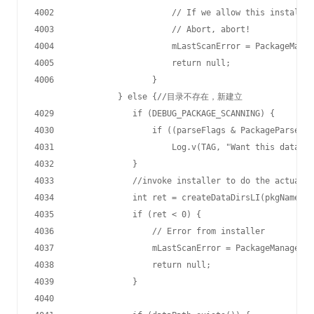
4002                        // If we allow this install t
4003                        // Abort, abort!

4004                        mLastScanError = PackageManag
4005                        return null;

4006                    }

                 } else {//目录不存在，新建立

4029                if (DEBUG_PACKAGE_SCANNING) {

4030                    if ((parseFlags & PackageParser.P
4031                        Log.v(TAG, "Want this data di
4032                }

4033                //invoke installer to do the actual i
4034                int ret = createDataDirsLI(pkgName,
4035                if (ret < 0) {

4036                    // Error from installer

4037                    mLastScanError = PackageManager.I
4038                    return null;

4039                }

4040
