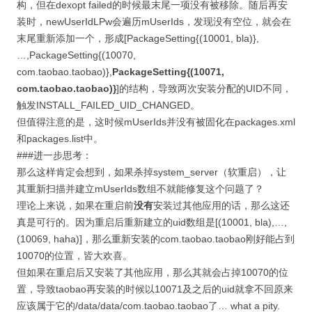
构，但在dexopt failed的时候最末尾一项没有被移除。随后再安
装时，newUserIdLPw会遍历mUserIds，发现没有空位，就会在
末尾重新添加一个，形成[PackageSetting{(10001, bla)},
…,PackageSetting{(10070,
com.taobao.taobao)},
PackageSetting{(10071,
com.taobao.taobao)}
]的结构，导致两次安装分配的UID不同，
触发INSTALL_FAILED_UID_CHANGED。
但值得注意的是，这时候mUserIds并没有被固化在packages.xml
和packages.list中。
###进一步思考：
那么这样肯定会想到，如果杀掉system_server（软重启），让
其重新扫描并建立mUserIds数组不就能修复这个问题了？
理论上来说，如果在重启前
没有
安装过其他应用的话，那么这还
真是可行的。因为重启后重新建立的uid数组是[(10001, bla),…,
(10069, haha)]，那么重新安装的com.taobao.taobao刚好能占到
10070的位置，皆大欢喜。
但如果在重启后又安装了其他应用，那么其就会占掉10070的位
置，导致taobao再安装的时候以10071及之后的uid就拿不回原来
应该属于它的/data/data/com.taobao.taobao了… what a pity.