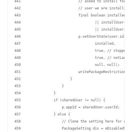
441                            // asked to install for al
442                            // user we are installing 
443                            final boolean installed = 
444                                    || installUser.get
445                                    || installUser.get
446                            p.setUserState(user.id, CO
447                                    installed,

448                                    true, // stopped,

449                                    true, // notLaunch
450                                    null, null);

451                            writePackageRestrictionsLP
452                        }

453                    }

454                }

455                if (sharedUser != null) {

456                    p.appId = sharedUser.userId;

457                } else {

458                    // Clone the setting here for disa
459                    PackageSetting dis = mDisabledSysP