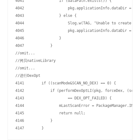
4041                if (dataPath.exists()) {

4042                    pkg.applicationInfo.dataDir = dat
4043                } else {

4044                    Slog.w(TAG, "Unable to create dat
4045                    pkg.applicationInfo.dataDir = nul
4046                }

4047            }

//omit...

//拷贝nativeLibrary

//omit...

//进行DexOpt

4141        if ((scanMode&SCAN_NO_DEX) == 0) {

4142            if (performDexOptLI(pkg, forceDex, (scanM
4143                    == DEX_OPT_FAILED) {

4144                mLastScanError = PackageManager.INSTA
4145                return null;

4146            }
