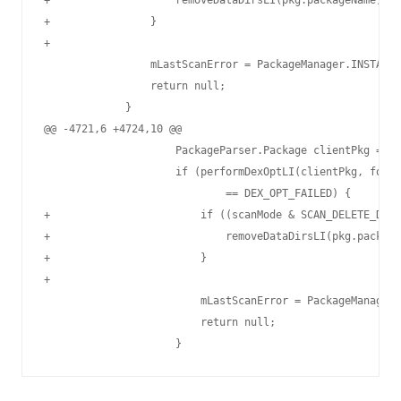
+                    removeDataDirsLI(pkg.packageName);

+                }

+

                 mLastScanError = PackageManager.INSTALL_
                 return null;

             }

@@ -4721,6 +4724,10 @@

                     PackageParser.Package clientPkg = cl
                     if (performDexOptLI(clientPkg, force
                             == DEX_OPT_FAILED) {

+                        if ((scanMode & SCAN_DELETE_DATA
+                            removeDataDirsLI(pkg.package
+                        }

+

                         mLastScanError = PackageManager.
                         return null;
