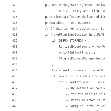
423                p = new PackageSetting(name, realName,
424                        nativeLibraryPathString, vc, p
425                p.setTimeStamp(codePath.lastModified()
426                p.sharedUser = sharedUser;

427                // If this is not a system app, it sta
428                if ((pkgFlags&ApplicationInfo.FLAG_SYS
429                    if (DEBUG_STOPPED) {

430                        RuntimeException e = new Runti
431                        e.fillInStackTrace();

432                        Slog.i(PackageManagerService.T
433                    }

434                    List<UserInfo> users = getAllUsers
435                    if (users != null && allowInstall)
436                        for (UserInfo user : users) {

437                            // By default we consider 
438                            // for the user if no user
439                            // means to leave it at it
440                            // original default value 