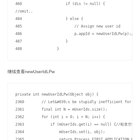
460                    if (dis != null) {

//omit..

484                    } else {

485                        // Assign new user id

486                        p.appId = newUserIdLPw(p);//
487                    }

继续查看newUserIdLPw
private int newUserIdLPw(Object obj) {

2360        // Let&#039;s be stupidly inefficient for now
2361        final int N = mUserIds.size();

2362        for (int i = 0; i < N; i++) {

2363            if (mUserIds.get(i) == null) {//检查空位

2364                mUserIds.set(i, obj);

2365                return Process.FIRST_APPLICATION_UID 