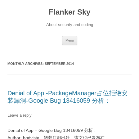
Flanker Sky
About security and coding
Skip
Menu
to
content
MONTHLY ARCHIVES:
SEPTEMBER 2014
Denial of App -PackageManager占位拒绝安
装漏洞-Google Bug 13416059 分析：
Leave a reply
Denial of App – Google Bug 13416059 分析：
Author: hqdvista，转载注明出处。该文也已发布在