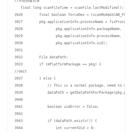
//开始创建目录

   final long scanFileTime = scanFile.lastModified();

3926        final boolean forceDex = (scanMode&SCAN_FORCE
3927        pkg.applicationInfo.processName = fixProcessN
3928                pkg.applicationInfo.packageName,

3929                pkg.applicationInfo.processName,

3930                pkg.applicationInfo.uid);

3931

3932        File dataPath;

3933        if (mPlatformPackage == pkg) {

//omit

3937        } else {

3938            // This is a normal package, need to make
3939            dataPath = getDataPathForPackage(pkg.pack
3940

3941            boolean uidError = false;

3942

3943            if (dataPath.exists()) {

3944                int currentUid = 0;
