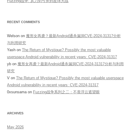
Fuzzing战争: 从刀剑弓斧到星球大战
RECENT COMMENTS
Welson
on
魔形女再袭？最新Android通杀漏洞CVE-2024-31317分析
与利用研究
Yash
on
The Return of Mystique? Possibly the most valuable
userspace Android vulnerability in recent years: CVE-2024-31317
yb
on
魔形女再袭？最新Android通杀漏洞CVE-2024-31317分析与利用
研究
V
on
The Return of Mystique? Possibly the most valuable userspace
Android vulnerability in recent years: CVE-2024-31317
0xsunsama
on
Fuzzing战争系列之二：不畏浮云遮望眼
ARCHIVES
May 2026