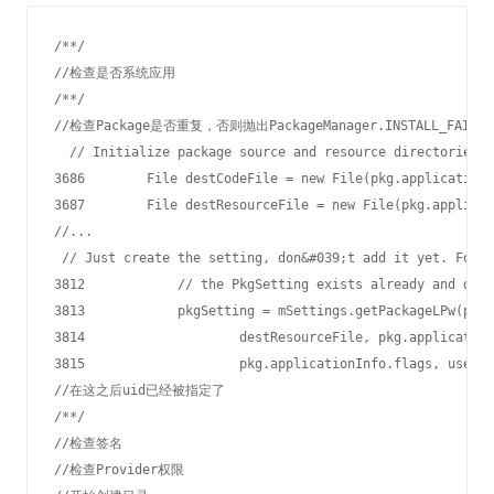
/**/

//检查是否系统应用

/**/

//检查Package是否重复，否则抛出PackageManager.INSTALL_FAILED_D
  // Initialize package source and resource directories

3686        File destCodeFile = new File(pkg.applicationI
3687        File destResourceFile = new File(pkg.applicat
//...

 // Just create the setting, don&#039;t add it yet. For a
3812            // the PkgSetting exists already and does
3813            pkgSetting = mSettings.getPackageLPw(pkg,
3814                    destResourceFile, pkg.application
3815                    pkg.applicationInfo.flags, user, 
//在这之后uid已经被指定了

/**/

//检查签名

//检查Provider权限
