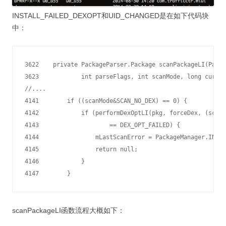
INSTALL_FAILED_DEXOPT和UID_CHANGED是在如下代码块
中：
3622    private PackageParser.Package scanPackageLI(Packa
3623            int parseFlags, int scanMode, long curren
//....

4141        if ((scanMode&SCAN_NO_DEX) == 0) {

4142            if (performDexOptLI(pkg, forceDex, (scanM
4143                    == DEX_OPT_FAILED) {

4144                mLastScanError = PackageManager.INSTA
4145                return null;

4146            }

scanPackageLI函数流程大概如下：