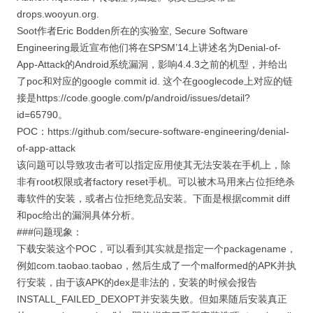
drops.wooyun.org.
Soot作者Eric Bodden所在的实验室, Secure Software
Engineering最近宣布他们将在SPSM’14上讲述名为Denial-of-
App-Attack的Android系统漏洞，影响4.4.3之前的机型，并给出
了poc和对应的google commit id. 这个在googlecode上对应的链
接是https://code.google.com/p/android/issues/detail?
id=65790。
POC：https://github.com/secure-software-engineering/denial-
of-app-attack
该问题可以导致攻击者可以指定应用使其无法安装在手机上，除
非有root权限或者factory reset手机。可以被木马用来占位拒绝杀
毒软件的安装，或者占位拒绝竞品安装。下面是根据commit diff
和poc给出的漏洞具体分析。
###问题现象：
下载安装这个POC，可以看到其实就是指定一个packagename，
例如com.taobao.taobao，然后生成了一个malformed的APK并执
行安装，由于该APK的dex是非法的，安装的时候会报告
INSTALL_FAILED_DEXOPT并安装失败。但如果随后安装真正