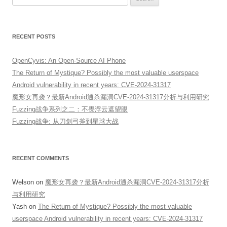
for:
RECENT POSTS
OpenCyvis: An Open-Source AI Phone
The Return of Mystique? Possibly the most valuable userspace
Android vulnerability in recent years: CVE-2024-31317
魔形女再袭？最新Android通杀漏洞CVE-2024-31317分析与利用研究
Fuzzing战争系列之二：不畏浮云遮望眼
Fuzzing战争: 从刀剑弓斧到星球大战
RECENT COMMENTS
Welson
on
魔形女再袭？最新Android通杀漏洞CVE-2024-31317分析
与利用研究
Yash
on
The Return of Mystique? Possibly the most valuable
userspace Android vulnerability in recent years: CVE-2024-31317