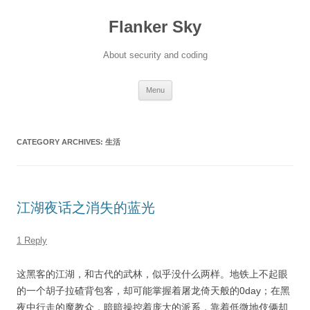
Flanker Sky
About security and coding
Skip
Menu
to
content
CATEGORY ARCHIVES:
生活
江湖夜话之消失的蓝光
1 Reply
这黑客的江湖，和古代的武林，似乎没什么两样。地铁上不起眼
的一个胡子拉碴背包客，却可能掌握着屠龙倚天般的0day；在黑
夜中行走的魔教众，暗暗操控着庞大的派系，靠着低微地伎俩却