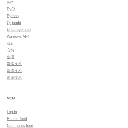
pwn
PyQt
Python
Qt-jambi
Uncategorized
Windows API
xss
心情
生活
网络技术
网络技术
网页技术
META
Log in
Entries feed
Comments feed