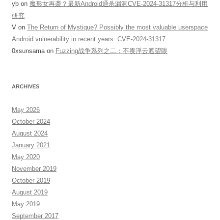
yb
on
魔形女再袭？最新Android通杀漏洞CVE-2024-31317分析与利用
研究
V
on
The Return of Mystique? Possibly the most valuable userspace
Android vulnerability in recent years: CVE-2024-31317
0xsunsama
on
Fuzzing战争系列之二：不畏浮云遮望眼
ARCHIVES
May 2026
October 2024
August 2024
January 2021
May 2020
November 2019
October 2019
August 2019
May 2019
September 2017