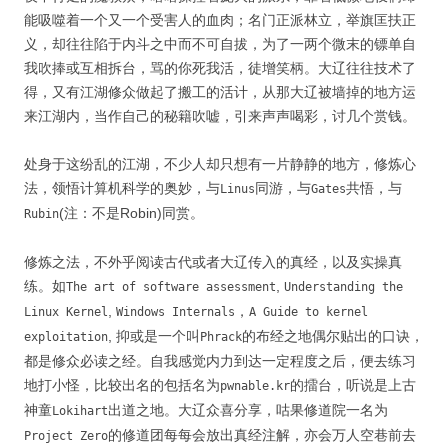
能吸噬着一个又一个受害人的血肉；名门正派林立，举旗匡扶正
义，却往往陷于内斗之中而不可自拔，为了一两个微末的镖单自
我吹捧或互相拆台，骂的你死我活，徒增笑柄。大辽往往技术了
得，又有江湖修众做起了搬工的活计，从那大辽被墙掉的地方运
来江湖内，当作自己的秘籍吹嘘，引来声声喝彩，讨几个赏钱。
处身于这纷乱的江湖，不少人却只想有一片静静的地方，修炼心
法，领悟计算机科学的奥妙，与
同游，与
共悟，与
Linus
Gates
(注：不是Robin)同赏。
Rubin
修炼之法，不外乎阅读古代或者大辽传入的真经，以及实操真
练。如
,
The art of software assessment
Understanding the
,
，
Linux Kernel
Windows Internals
A Guide to kernel
, 抑或是一个叫
的布经之地偶尔贴出的口诀，
exploitation
Phrack
都是修众必读之经。自我感觉内力到达一定程度之后，便去练习
地打小怪，比较出名的包括名为
的擂台，听说是上古
pwnable.kr
神童
出道之地。大辽众喜分享，咕果修道院一名为
Lokihart
的修道团每每会放出真经注解，亦会万人空巷前去
Project Zero