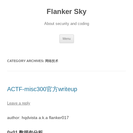
Flanker Sky
About security and coding
Skip
Menu
to
content
CATEGORY ARCHIVES:
网络技术
ACTF-misc300官方writeup
Leave a reply
author: hqdvista a.k.a flanker017
0x01 数据包分析