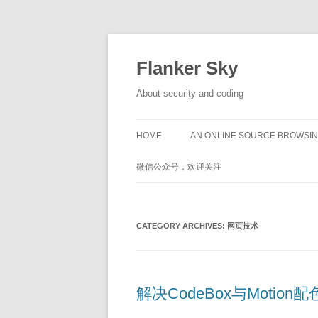
Flanker Sky
About security and coding
HOME
AN ONLINE SOURCE BROWSIN
微信公众号，欢迎关注
CATEGORY ARCHIVES:
网页技术
解决CodeBox与Motio