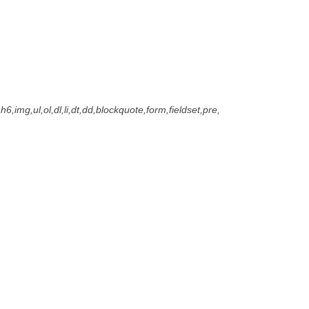
6,img,ul,ol,dl,li,dt,dd,blockquote,form,fieldset,pre,