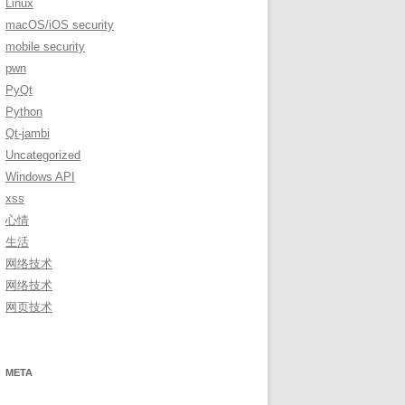
Linux
macOS/iOS security
mobile security
pwn
PyQt
Python
Qt-jambi
Uncategorized
Windows API
xss
心情
生活
网络技术
网络技术
网页技术
META