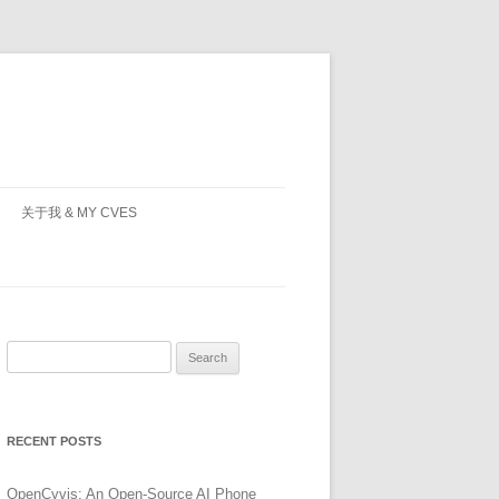
关于我 & MY CVES
Search
for:
RECENT POSTS
OpenCyvis: An Open-Source AI Phone