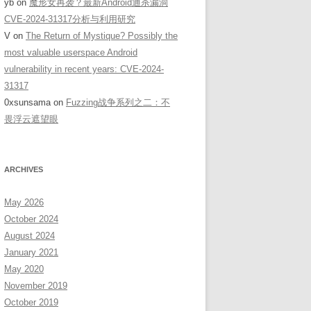
yb
on
魔形女再袭？最新Android通杀漏洞
CVE-2024-31317分析与利用研究
V
on
The Return of Mystique? Possibly the
most valuable userspace Android
vulnerability in recent years: CVE-2024-
31317
0xsunsama
on
Fuzzing战争系列之二：不
畏浮云遮望眼
ARCHIVES
May 2026
October 2024
August 2024
January 2021
May 2020
November 2019
October 2019