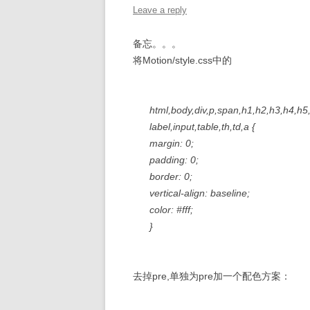
Leave a reply
备忘。。。
将Motion/style.css中的
html,body,div,p,span,h1,h2,h3,h4,h5,h
label,input,table,th,td,a {
margin: 0;
padding: 0;
border: 0;
vertical-align: baseline;
color: #fff;
}
去掉pre,单独为pre加一个配色方案：