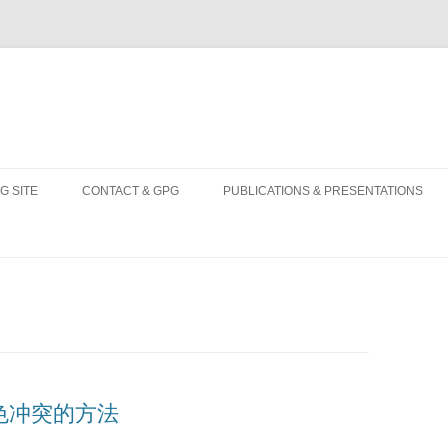
Skip
to
G SITE
CONTACT & GPG
PUBLICATIONS & PRESENTATIONS
content
n配色冲突的方法